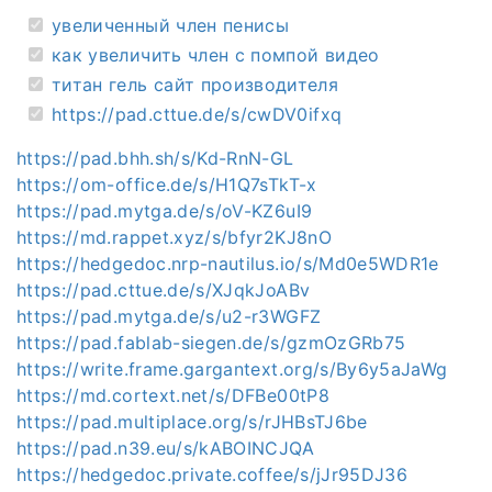
увеличенный член пенисы
как увеличить член с помпой видео
титан гель сайт производителя
https://pad.cttue.de/s/cwDV0ifxq
https://pad.bhh.sh/s/Kd-RnN-GL
https://om-office.de/s/H1Q7sTkT-x
https://pad.mytga.de/s/oV-KZ6uI9
https://md.rappet.xyz/s/bfyr2KJ8nO
https://hedgedoc.nrp-nautilus.io/s/Md0e5WDR1e
https://pad.cttue.de/s/XJqkJoABv
https://pad.mytga.de/s/u2-r3WGFZ
https://pad.fablab-siegen.de/s/gzmOzGRb75
https://write.frame.gargantext.org/s/By6y5aJaWg
https://md.cortext.net/s/DFBe00tP8
https://pad.multiplace.org/s/rJHBsTJ6be
https://pad.n39.eu/s/kABOINCJQA
https://hedgedoc.private.coffee/s/jJr95DJ36