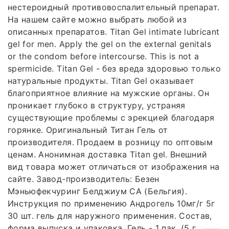
нестероидный противовоспалительный препарат.
На нашем сайте можно выбрать любой из
описанных препаратов. Titan Gel intimate lubricant
gel for men. Apply the gel on the external genitals
or the condom before intercourse. This is not a
spermicide. Titan Gel - без вреда здоровью только
натуральные продукты. Titan Gel оказывает
благоприятное влияние на мужские органы. Он
проникает глубоко в структуру, устраняя
существующие проблемы с эрекцией благодаря
горянке. Оригинальный Титан Гель от
производителя. Продаем в розницу по оптовым
ценам. Анонимная доставка Titan gel. Внешний
вид товара может отличаться от изображения на
сайте. Завод-производитель: Безен
Мэньюфекчуринг Белджиум СА (Бельгия).
Инструкция по применению Андрогель 10мг/г 5г
30 шт. гель для наружного применения. Состав,
форма выпуска и упаковка. Гель - 1 пак. (5 г.