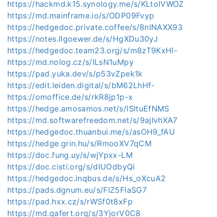
https://hackmd.k15.synology.me/s/KLtoIVWOZ
https://md.mainframe.io/s/ODP09Fvyp
https://hedgedoc.private.coffee/s/8nINAXX93
https://notes.llgoewer.de/s/HgXDu30yJ
https://hedgedoc.team23.org/s/m8zT9KxHl-
https://md.nolog.cz/s/ILsN1uMpy
https://pad.yuka.dev/s/p53vZpek1k
https://edit.leiden.digital/s/bM62LhHf-
https://omoffice.de/s/rkR8jp1p-x
https://hedge.amosamos.net/s/lSItuEfNMS
https://md.softwarefreedom.net/s/9ajIvhXA7
https://hedgedoc.thuanbui.me/s/asOH9_fAU
https://hedge.grin.hu/s/RmooXV7qCM
https://doc.fung.uy/s/wjYpxx-LM
https://doc.cisti.org/s/dIUOdbyQi
https://hedgedoc.inqbus.de/s/Hs_oXcuA2
https://pads.dgnum.eu/s/FIZ5FIaSG7
https://pad.hxx.cz/s/rWSf0t8xFp
https://md.gafert.org/s/3YjorV0C8