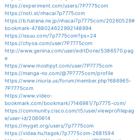
https://experiment.com/users/7P7775com
https://noti.st/nhacai7p7775com
https://b.hatena.ne.jp/nhacai7p7775com/20260529#
bookmark-4788024622992148994
https://issuu.com/7p7775com?ps=24
https://chyoa.com/user/7P7775com
http://www.genina.com/user/editDone/5386570.pag
e
https://www.moshpyt.com/user/7P7775com
https://manga-no.com/@7P7775com/profile
https://www.iniuria.us/forum/member.php?686965-
7P7775com
https://www.video-
bookmark.com/bookmark/7146981/7p7775-com/
https://community.cisco.com/t5/user/viewprofilepag
e/user-id/2080614
https://myget.org/users/7p7775com
https://videa.hu/tagok/7p7775com-2681594