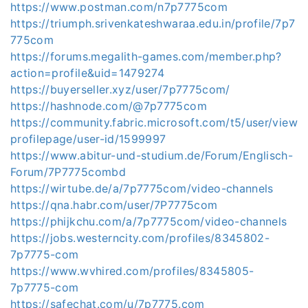
https://www.postman.com/n7p7775com
https://triumph.srivenkateshwaraa.edu.in/profile/7p7
775com
https://forums.megalith-games.com/member.php?
action=profile&uid=1479274
https://buyerseller.xyz/user/7p7775com/
https://hashnode.com/@7p7775com
https://community.fabric.microsoft.com/t5/user/view
profilepage/user-id/1599997
https://www.abitur-und-studium.de/Forum/Englisch-
Forum/7P7775combd
https://wirtube.de/a/7p7775com/video-channels
https://qna.habr.com/user/7P7775com
https://phijkchu.com/a/7p7775com/video-channels
https://jobs.westerncity.com/profiles/8345802-
7p7775-com
https://www.wvhired.com/profiles/8345805-
7p7775-com
https://safechat.com/u/7p7775.com