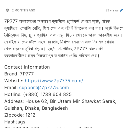
2 MONTHS AGO
23 views
7P777 বাংলাদেশের অনলাইন ক্যাসিনো প্ল্যাটফর্ম যেখানে স্লট, লাইভ
ক্যাসিনো, স্পোর্টস বেটিং, ফিশ গেম এবং লটারি উপভোগ করা যায়। স্লট বিভাগে
বৈচিত্র্যময় থিম, সুন্দর গ্রাফিক্স এবং নতুন ফিচার খেলাকে আরও আকর্ষণীয় করে।
মোবাইল ও ডেস্কটপে সহজ ব্যবহার, নিরাপদ লেনদেন এবং নিয়মিত বোনাস
খেলোয়াড়দের সুবিধা বাড়ায়। ২৪/৭ সাপোর্টসহ 7P777 বাংলাদেশি
ব্যবহারকারীদের জন্য নির্ভরযোগ্য অনলাইন গেমিং পরিবেশ দেয়।
Contact Information
Brand: 7P777
Website:
https://www.7p7775.com/
Email:
support@7p7775.com
Hotline: (+880) 1739 604 825
Address: House 62, Bir Uttam Mir Shawkat Sarak,
Gulshan, Dhaka, Bangladesh
Zipcode: 1212
Hashtags