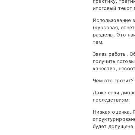
практику, трети
итоговый текст
Использование з
(курсовая, отчё
разделы. Это на
тем.
Заказ работы. 
получить готовы
качество, несоо
Чем это грозит?
Даже если дипло
последствиям:
Низкая оценка. 
структурированн
будет допущена 