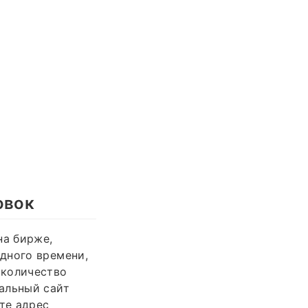
овок
на бирже,
дного времени,
 количество
альный сайт
те адрес