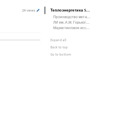
Теплоэнергетика SEO - статьи
24 views
Производство металлических изделий и заготовок
ЛИ им. А.М. Горького Белорусский язык
Маркетинговое исследование Теория металлургических процессов
Expand all
Back to top
Go to bottom