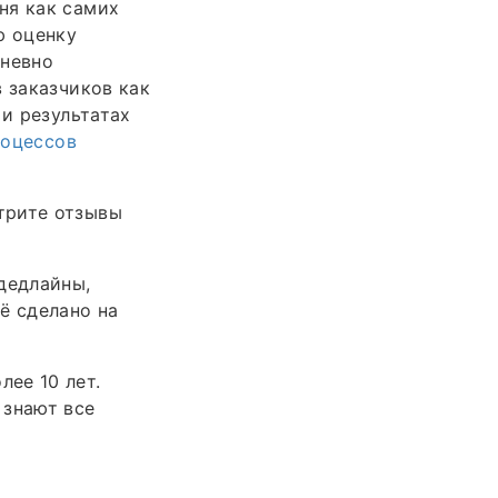
ня как самих
ю оценку
дневно
 заказчиков как
 и результатах
роцессов
трите отзывы
дедлайны,
ё сделано на
ее 10 лет.
 знают все