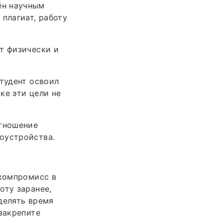
ён научным
плагиат, работу
т физически и
студент освоил
ке эти цели не
отношение
оустройства.
 компромисс в
оту заранее,
делять время
закрепите