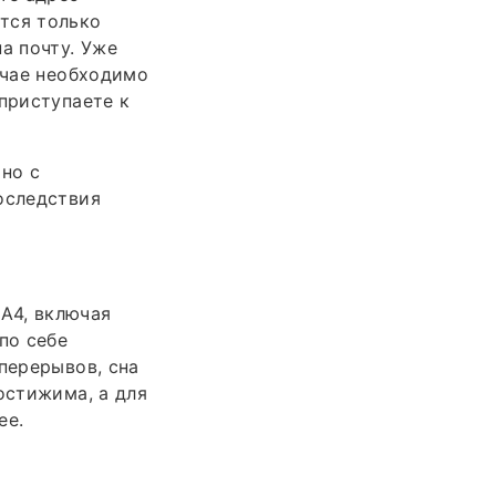
тся только
а почту. Уже
учае необходимо
приступаете к
но с
оследствия
А4, включая
по себе
перерывов, сна
остижима, а для
ее.