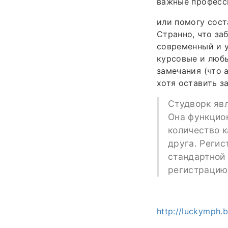
важные професс
или помогу сост
Странно, что за
современный и у
курсовые и любы
замечания (что 
хотя оставить з
Студворк яв
Она функцион
количество к
друга. Регис
стандартной 
регистрацию 
http://luckymph.b