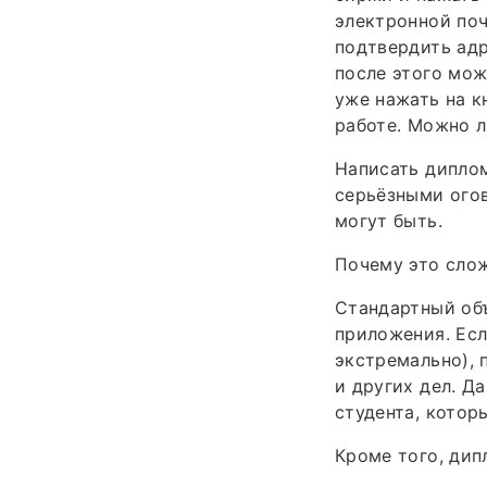
электронной поч
подтвердить адр
после этого мож
уже нажать на к
работе. Можно л
Написать диплом
серьёзными огов
могут быть.
Почему это сло
Стандартный об
приложения. Есл
экстремально), 
и других дел. Д
студента, котор
Кроме того, дип