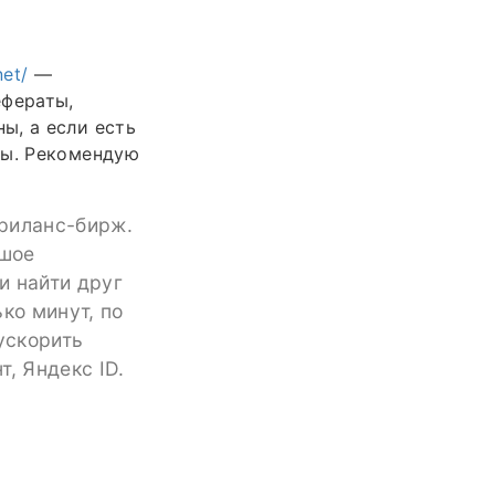
net/
—
ефераты,
ы, а если есть
сы. Рекомендую
фриланс-бирж.
ьшое
и найти друг
ко минут, по
ускорить
, Яндекс ID.