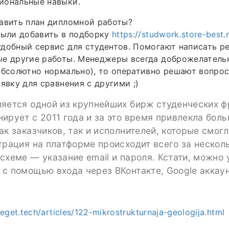
иональные навыки.
авить план дипломной работы?
были добавить в подборку
https://studwork.store-best.
добный сервис для студентов. Помогают написать р
е другие работы. Менеджеры всегда доброжелательн
абсолютно нормально), то оперативно решают вопро
аявку для сравнения с другими ;)
ляется одной из крупнейших бирж студенческих 
ирует с 2011 года и за это время привлекла бол
ак заказчиков, так и исполнителей, которые смогл
трация на платформе происходит всего за несколь
схеме — указание email и пароля. Кстати, можно 
с помощью входа через ВКонтакте, Google аккаунт
eget.tech/articles/122-mikrostrukturnaja-geologija.html