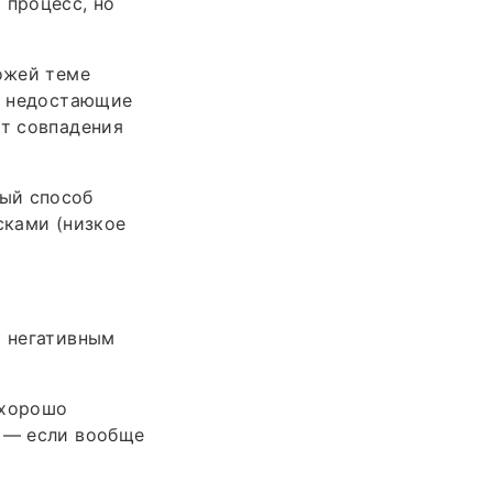
 процесс, но
хожей теме
ав недостающие
ет совпадения
ый способ
сками (низкое
к негативным
 хорошо
» — если вообще