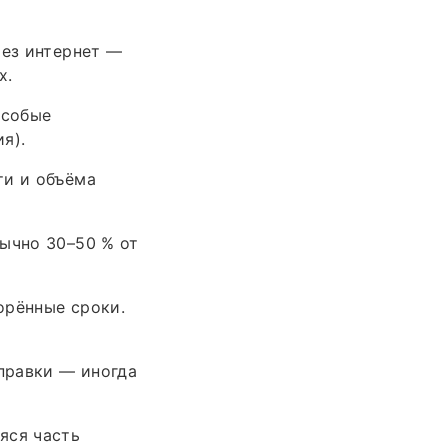
рез интернет —
х.
особые
я).
ти и объёма
бычно 30–50 % от
орённые сроки.
 правки — иногда
яся часть