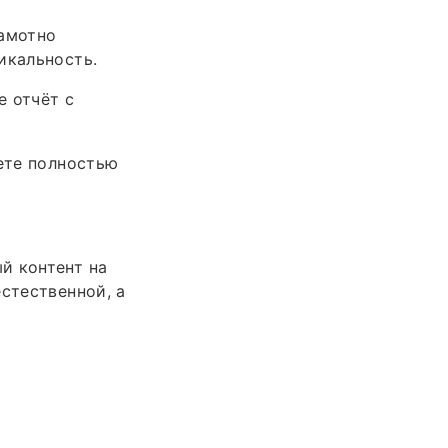
рамотно
икальность.
е отчёт с
дете полностью
й контент на
стественной, а