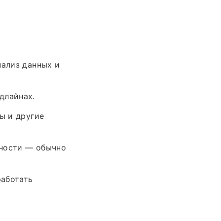
нализ данных и
длайнах.
ы и другие
ьности — обычно
работать