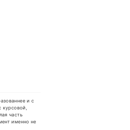
азованнее и с
с курсовой,
лая часть
мент именно не