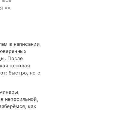
я «».
там в написании
роверенных
ды. После
кая ценовая
т: быстро, но с
еминары,
ся непосильной,
азберёмся, как