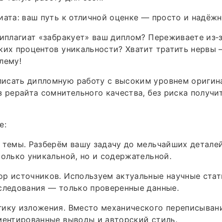
иата: ваш путь к отличной оценке — просто и надёжн
типлагиат «забракует» ваш диплом? Переживаете из‑
ких процентов уникальности? Хватит тратить нервы 
лему!
исать дипломную работу с высоким уровнем оригин
з рерайта сомнительного качества, без риска получит
е:
 темы. Разберём вашу задачу до мельчайших детале
только уникальной, но и содержательной.
р источников. Используем актуальные научные стат
следования — только проверенные данные.
гику изложения. Вместо механического переписыван
ментированные выводы и авторский стиль.