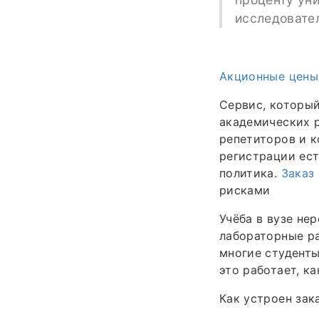
исследовател
Акционные цены
Сервис, которы
академических р
репетиторов и к
регистрации ест
политика.
Заказ
рисками
Учёба в вузе не
лабораторные ра
многие студенты
это работает, к
Как устроен зак