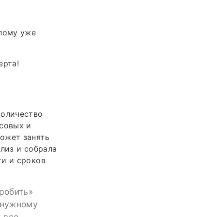
плому уже
ерта!
количество
рсовых и
ожет занять
лиз и собрала
ти и сроков
пробить»
 нужному
 все