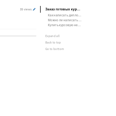
Заказ готовых курсовых работ
35 views
Как написать диплом без плагиата
Можно ли написать диплом за 3 дня
Купить курсовую недорого
Expand all
Back to top
Go to bottom