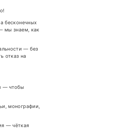
о!
за бесконечных
— мы знаем, как
альности — без
ь отказ на
й — чтобы
ьи, монографии,
ия — чёткая